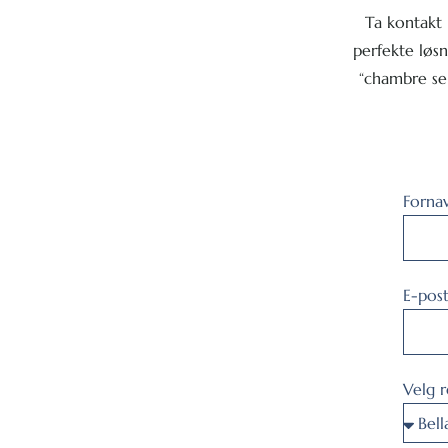
Ta kontakt 
perfekte løsn
“chambre sep
Forna
E-pos
Velg 